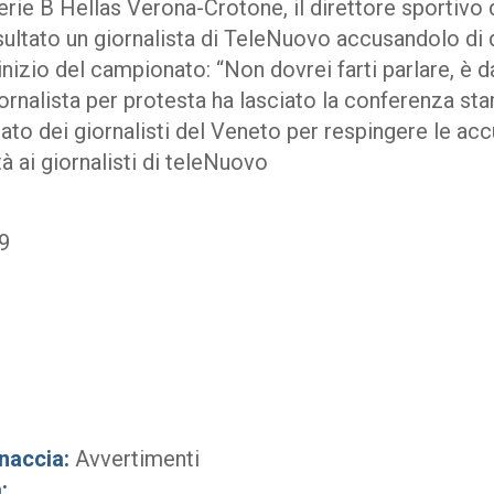
 serie B Hellas Verona-Crotone, il direttore sportivo 
ultato un giornalista di TeleNuovo accusandolo di d
inizio del campionato: “Non dovrei farti parlare, è 
giornalista per protesta ha lasciato la conferenza st
cato dei giornalisti del Veneto per respingere le ac
à ai giornalisti di teleNuovo
9
o
naccia:
Avvertimenti
: