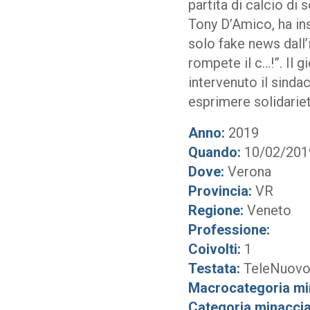
partita di calcio di
Tony D’Amico, ha ins
solo fake news dall’
rompete il c…!”. Il 
intervenuto il sinda
esprimere solidariet
Anno:
2019
Quando:
10/02/201
Dove:
Verona
Provincia:
VR
Regione:
Veneto
Professione:
Coivolti:
1
Testata:
TeleNuov
Macrocategoria mi
Categoria minaccia