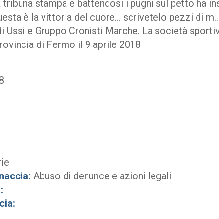
a tribuna stampa e battendosi i pugni sul petto ha ins
uesta è la vittoria del cuore… scrivetelo pezzi di m…”
 di Ussi e Gruppo Cronisti Marche. La società sportiv
ovincia di Fermo il 9 aprile 2018
8
rie
naccia:
Abuso di denunce e azioni legali
:
cia: