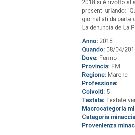
2018 si è rivolto all
presenti urlando: “Q
giornalisti da parte
La denuncia de La Pr
Anno:
2018
Quando:
08/04/201
Dove:
Fermo
Provincia:
FM
Regione:
Marche
Professione:
Coivolti:
5
Testata:
Testate va
Macrocategoria mi
Categoria minaccia
Provenienza minac