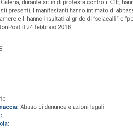
aleria, durante sit in di protesta contro il CIE, han
isti presenti. I manifestanti hanno intimato di abb
mere e li hanno insultati al grido di “sciacalli” e “p
gtonPost il 24 febbraio 2018
8
rie
naccia:
Abuso di denunce e azioni legali
:
cia: