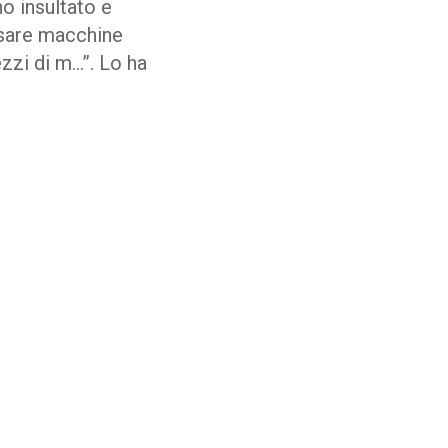
no insultato e
assare macchine
ezzi di m…”. Lo ha