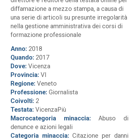
direttore e l’editore della testata online per
diffamazione a mezzo stampa, a causa di
una serie di articoli su presunte irregolarità
nella gestione amministrativa dei corsi di
formazione professionale
Anno:
2018
Quando:
2017
Dove:
Vicenza
Provincia:
VI
Regione:
Veneto
Professione:
Giornalista
Coivolti:
2
Testata:
VicenzaPiù
Macrocategoria minaccia:
Abuso di
denunce e azioni legali
Categoria minaccia:
Citazione per danni