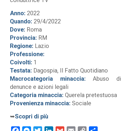
conduttrice TV
Anno:
2022
Quando:
29/4/2022
Dove:
Roma
Provincia:
RM
Regione:
Lazio
Professione:
Coivolti:
1
Testata:
Dagospia, Il Fatto Quotidiano
Macrocategoria minaccia:
Abuso di
denunce e azioni legali
Categoria minaccia:
Querela pretestuosa
Provenienza minaccia:
Sociale
➥
Scopri di più
Facebook
Messenger
Twitter
LinkedIn
Gmail
Email
Copy
Condividi