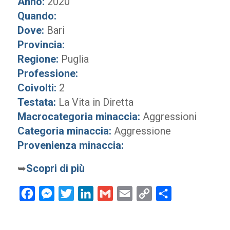
Anno:
2020
Quando:
Dove:
Bari
Provincia:
Regione:
Puglia
Professione:
Coivolti:
2
Testata:
La Vita in Diretta
Macrocategoria minaccia:
Aggressioni
Categoria minaccia:
Aggressione
Provenienza minaccia:
➥
Scopri di più
Facebook
Messenger
Twitter
LinkedIn
Gmail
Email
Copy
Condividi
Link