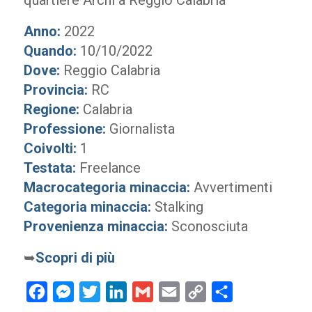
quartiere Archi a Reggio Calabria
Anno:
2022
Quando:
10/10/2022
Dove:
Reggio Calabria
Provincia:
RC
Regione:
Calabria
Professione:
Giornalista
Coivolti:
1
Testata:
Freelance
Macrocategoria minaccia:
Avvertimenti
Categoria minaccia:
Stalking
Provenienza minaccia:
Sconosciuta
➥
Scopri di più
Facebook
Messenger
Twitter
LinkedIn
Gmail
Email
Copy
Condividi