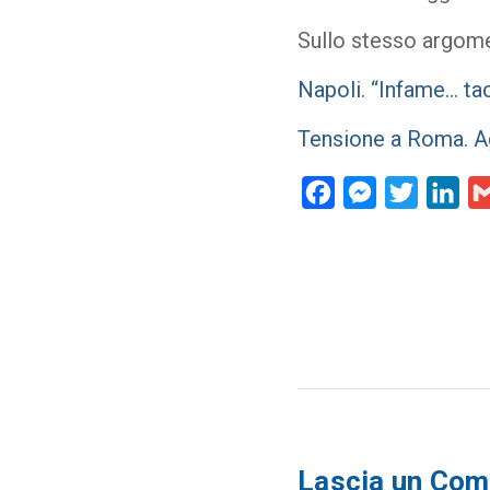
Sullo stesso argom
Napoli. “Infame… tac
Tensione a Roma. Ag
Facebook
Messenger
Twitter
Lin
Lascia un Co