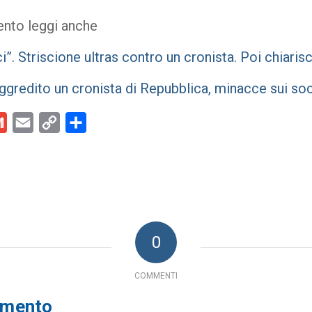
ento leggi anche
i”. Striscione ultras contro un cronista. Poi chiari
gredito un cronista di Repubblica, minacce sui soci
kedIn
Gmail
Email
Copy
Condividi
Link
0
COMMENTI
mmento