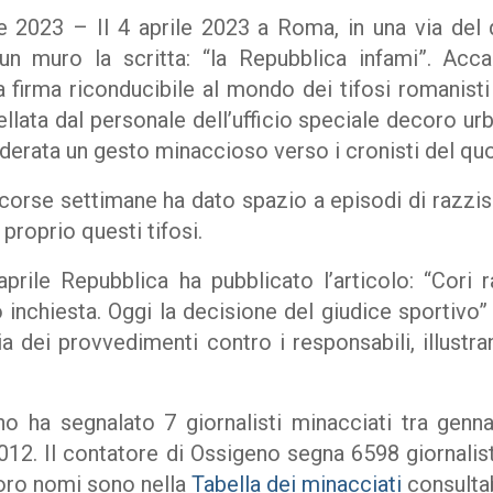
 2023 – Il 4 aprile 2023 a Roma, in una via del q
un muro la scritta: “la Repubblica infami”. Acca
 firma riconducibile al mondo dei tifosi romanisti 
ellata dal personale dell’ufficio speciale decoro 
iderata un gesto minaccioso verso i cronisti del q
 scorse settimane ha dato spazio a episodi di razz
proprio questi tifosi.
 aprile Repubblica ha pubblicato l’articolo: “Cori r
inchiesta. Oggi la decisione del giudice sportivo” 
 dei provvedimenti contro i responsabili, illustra
 ha segnalato 7 giornalisti minacciati tra gen
012. Il contatore di Ossigeno segna 6598 giornalisti
loro nomi sono nella
Tabella dei minacciati
consultab