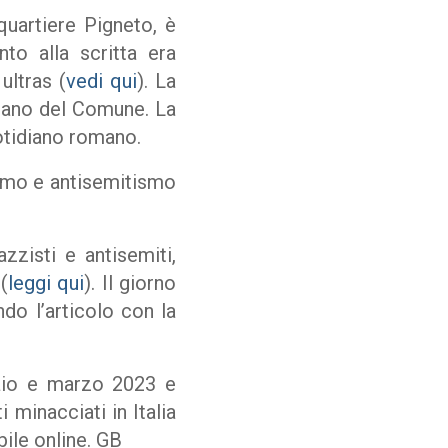
uartiere Pigneto, è
nto alla scritta era
ultras (
vedi qui
). La
urbano del Comune. La
uotidiano romano.
ismo e antisemitismo
azzisti e antisemiti,
(
leggi qui
). Il giorno
ndo l’articolo con la
naio e marzo 2023 e
 minacciati in Italia
ile online. GB