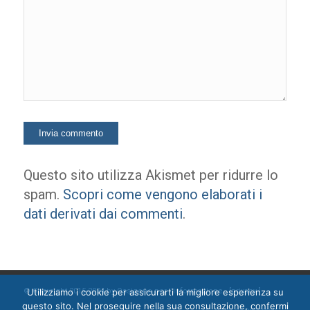
Questo sito utilizza Akismet per ridurre lo
spam.
Scopri come vengono elaborati i
dati derivati dai commenti
.
Utilizziamo i cookie per assicurarti la migliore esperienza su
© Copyright 2015-2024 by Ossigeno per l'informazione [
privacy
]
questo sito. Nel proseguire nella sua consultazione, confermi