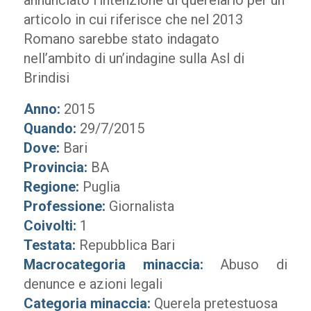
annunciato l’intenzione di querelarlo per un
articolo in cui riferisce che nel 2013
Romano sarebbe stato indagato
nell’ambito di un’indagine sulla Asl di
Brindisi
Anno:
2015
Quando:
29/7/2015
Dove:
Bari
Provincia:
BA
Regione:
Puglia
Professione:
Giornalista
Coivolti:
1
Testata:
Repubblica Bari
Macrocategoria minaccia:
Abuso di
denunce e azioni legali
Categoria minaccia:
Querela pretestuosa