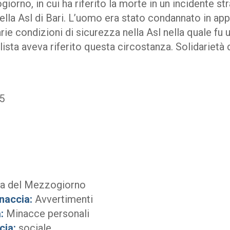
orno, in cui ha riferito la morte in un incidente str
ella Asl di Bari. L’uomo era stato condannato in app
rie condizioni di sicurezza nella Asl nella quale fu 
alista aveva riferito questa circostanza. Solidarietà 
5
a del Mezzogiorno
naccia:
Avvertimenti
:
Minacce personali
cia:
sociale