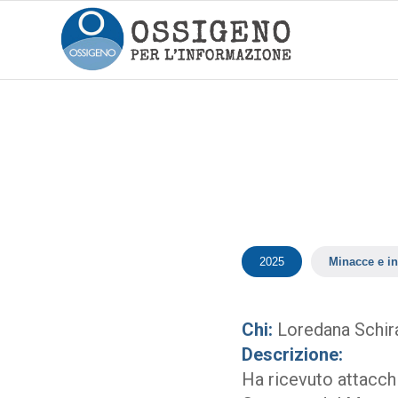
2025
Minacce e in
Chi:
Loredana Schira
Descrizione:
Ha ricevuto attacchi 