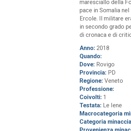
maresciallo della Fo
pace in Somalia nel 
Ercole. Il militare 
in secondo grado per
di cronaca e di criti
Anno:
2018
Quando:
Dove:
Rovigo
Provincia:
PD
Regione:
Veneto
Professione:
Coivolti:
1
Testata:
Le Iene
Macrocategoria mi
Categoria minaccia
Provenienza minac