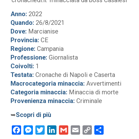
‘cronachedi.it’ minacciata da boss Casalesi
Anno:
2022
Quando:
26/8/2021
Dove:
Marcianise
Provincia:
CE
Regione:
Campania
Professione:
Giornalista
Coivolti:
1
Testata:
Cronache di Napoli e Caserta
Macrocategoria minaccia:
Avvertimenti
Categoria minaccia:
Minaccia di morte
Provenienza minaccia:
Criminale
➥
Scopri di più
Facebook
Messenger
Twitter
LinkedIn
Gmail
Email
Copy
Condividi