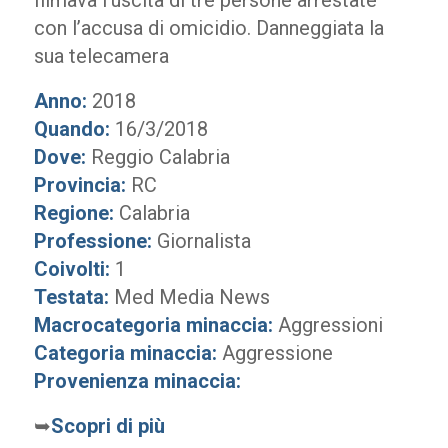
filmava l’uscita di tre persone arrestate
con l’accusa di omicidio. Danneggiata la
sua telecamera
Anno:
2018
Quando:
16/3/2018
Dove:
Reggio Calabria
Provincia:
RC
Regione:
Calabria
Professione:
Giornalista
Coivolti:
1
Testata:
Med Media News
Macrocategoria minaccia:
Aggressioni
Categoria minaccia:
Aggressione
Provenienza minaccia:
➥
Scopri di più