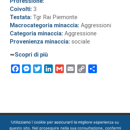
Professione:
Coivolti:
3
Testata:
Tgr Rai Piemonte
Macrocategoria minaccia:
Aggressioni
Categoria minaccia:
Aggressione
Provenienza minaccia:
sociale
➥
Scopri di più
Facebook
Messenger
Twitter
LinkedIn
Gmail
Email
Copy
Condividi
Link
Utilizziamo i cookie per assicurarti la migliore esperienza su
© Copyright 2015-2024 by Ossigeno per l'informazione [
privacy
]
questo sito. Nel proseguire nella sua consultazione, confermi