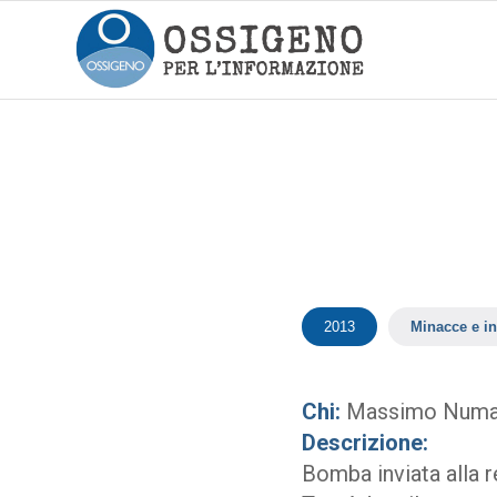
2013
Minacce e in
Chi:
Massimo Num
Descrizione:
Bomba inviata alla r