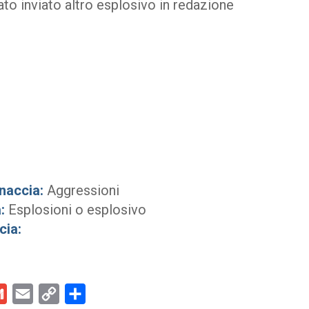
tato inviato altro esplosivo in redazione
naccia:
Aggressioni
:
Esplosioni o esplosivo
cia:
kedIn
Gmail
Email
Copy
Condividi