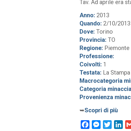
Tav. Ad aprile era s
Anno:
2013
Quando:
2/10/2013
Dove:
Torino
Provincia:
TO
Regione:
Piemonte
Professione:
Coivolti:
1
Testata:
La Stampa
Macrocategoria mi
Categoria minaccia
Provenienza minac
➥
Scopri di più
Facebook
Messenger
Twitter
Lin