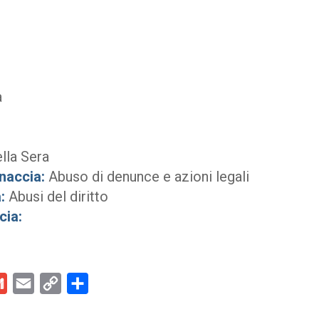
a
lla Sera
naccia:
Abuso di denunce e azioni legali
:
Abusi del diritto
cia:
kedIn
Gmail
Email
Copy
Condividi
Link