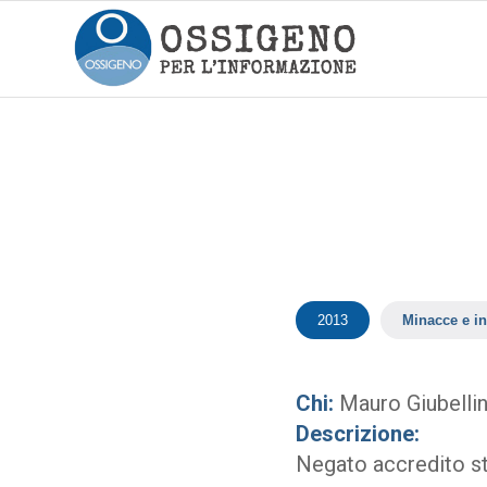
2013
Minacce e in
Chi:
Mauro Giubellin
Descrizione:
Negato accredito 