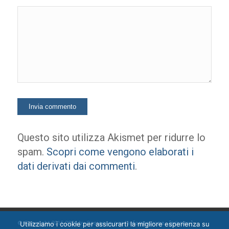
Questo sito utilizza Akismet per ridurre lo
spam.
Scopri come vengono elaborati i
dati derivati dai commenti
.
Utilizziamo i cookie per assicurarti la migliore esperienza su
© Copyright 2015-2024 by Ossigeno per l'informazione [
privacy
]