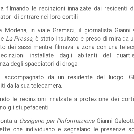
va filmando le recinzioni innalzate dai residenti 
tori di entrare nei loro cortili
 Modena, in viale Gramsci, il giornalista Gianni G
e
La Pressa
, è stato insultato e preso di mira da
ato dei sassi mentre filmava la zona con una tele
cinzioni installate dagli abitanti del quarti
nza degli spacciatori di droga.
ra accompagnato da un residente del luogo. Gl
iti dalla sua telecamera.
ndo le recinzioni innalzate a protezione dei cortil
no gli stupefacenti.
conta a
Ossigeno per l’Informazione
Gianni Galeott
ette che individuano e segnalano le presenze so