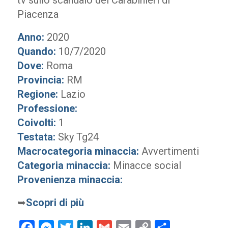
tv sullo scandalo dei Carabinieri di
Piacenza
Anno:
2020
Quando:
10/7/2020
Dove:
Roma
Provincia:
RM
Regione:
Lazio
Professione:
Coivolti:
1
Testata:
Sky Tg24
Macrocategoria minaccia:
Avvertimenti
Categoria minaccia:
Minacce social
Provenienza minaccia:
➥
Scopri di più
Facebook
Messenger
Twitter
LinkedIn
Gmail
Email
Copy
Condividi