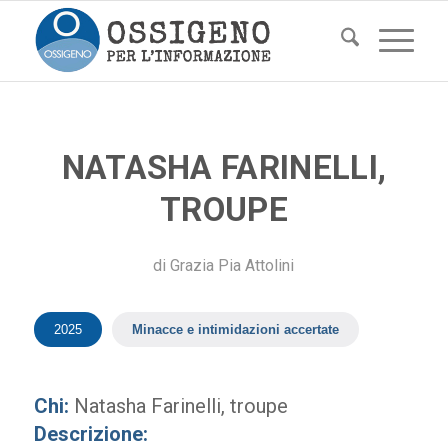
NATASHA FARINELLI,
TROUPE
di
Grazia Pia Attolini
2025
Minacce e intimidazioni accertate
Chi:
Natasha Farinelli, troupe
Descrizione: