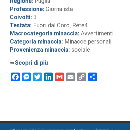
Regione:
Puglia
Professione:
Giornalista
Coivolti:
3
Testata:
Fuori dal Coro, Rete4
Macrocategoria minaccia:
Avvertimenti
Categoria minaccia:
Minacce personali
Provenienza minaccia:
sociale
➥
Scopri di più
Facebook
Messenger
Twitter
LinkedIn
Gmail
Email
Copy
Condividi
Link
© Copyright 2015-2024 by Ossigeno per l'informazione [
privacy
]