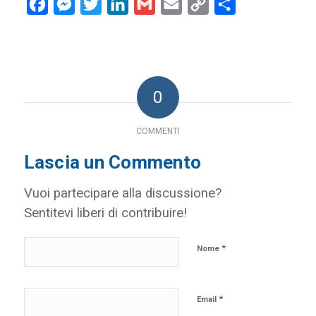
Facebook
Messenger
Twitter
LinkedIn
Gmail
Email
Copy
Condividi
Link
0
COMMENTI
Lascia un Commento
Vuoi partecipare alla discussione?
Sentitevi liberi di contribuire!
*
Nome
*
Email