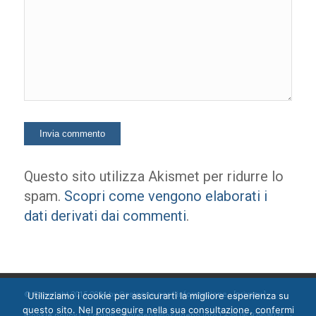
Questo sito utilizza Akismet per ridurre lo
spam.
Scopri come vengono elaborati i
dati derivati dai commenti
.
Utilizziamo i cookie per assicurarti la migliore esperienza su
© Copyright 2015-2024 by Ossigeno per l'informazione [
privacy
]
questo sito. Nel proseguire nella sua consultazione, confermi
[
cookie policy
] Contatti: segreteria@ossigeno.info | +39.06.92958025 -