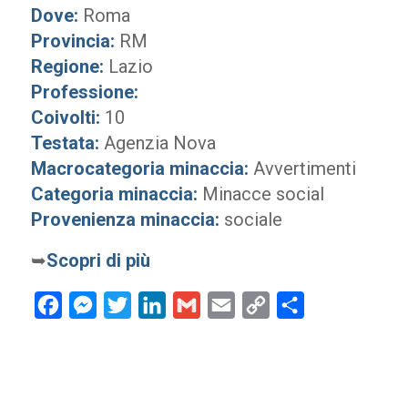
Dove:
Roma
Provincia:
RM
Regione:
Lazio
Professione:
Coivolti:
10
Testata:
Agenzia Nova
Macrocategoria minaccia:
Avvertimenti
Categoria minaccia:
Minacce social
Provenienza minaccia:
sociale
➥
Scopri di più
Facebook
Messenger
Twitter
LinkedIn
Gmail
Email
Copy
Condividi
Link