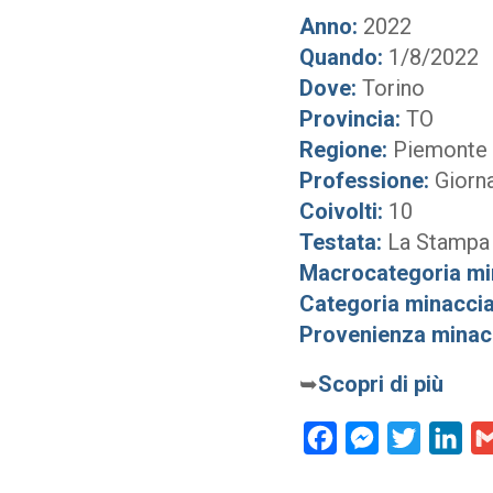
Anno:
2022
Quando:
1/8/2022
Dove:
Torino
Provincia:
TO
Regione:
Piemonte
Professione:
Giorna
Coivolti:
10
Testata:
La Stampa
Macrocategoria mi
Categoria minaccia
Provenienza minac
➥
Scopri di più
Facebook
Messenger
Twitter
Lin