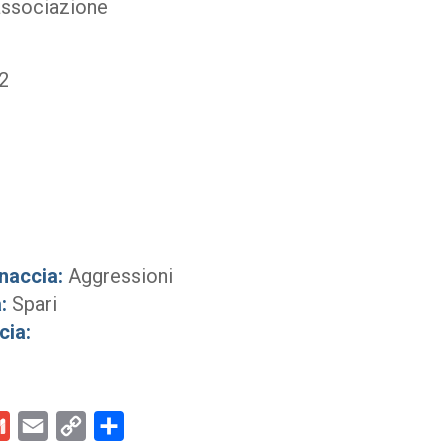
’associazione
2
naccia:
Aggressioni
:
Spari
cia:
kedIn
Gmail
Email
Copy
Condividi