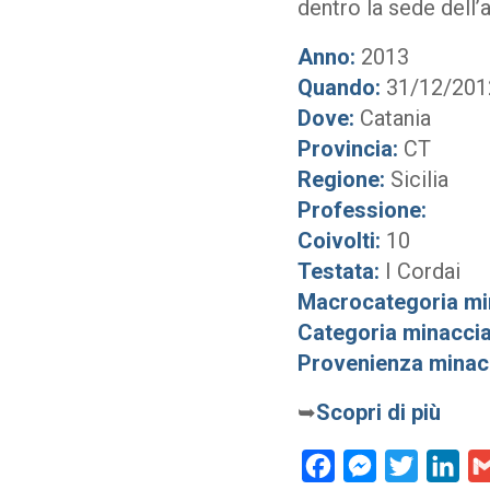
dentro la sede dell
Anno:
2013
Quando:
31/12/201
Dove:
Catania
Provincia:
CT
Regione:
Sicilia
Professione:
Coivolti:
10
Testata:
I Cordai
Macrocategoria mi
Categoria minaccia
Provenienza minac
➥
Scopri di più
Facebook
Messenger
Twitter
Lin