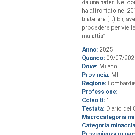
da una hater. Nel co
ha affrontato nel 20
blaterare (…) Eh, av
procedere per vie le
malattia”.
Anno:
2025
Quando:
09/07/202
Dove:
Milano
Provincia:
MI
Regione:
Lombardi
Professione:
Coivolti:
1
Testata:
Diario del 
Macrocategoria mi
Categoria minaccia
Provenienza minac