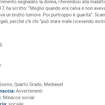
mmento segnalato la donna, riferendosi alla malattia
17, ha scritto: “Meglio quando era calva e non aveva
eva un brutto tumore. Poi purtroppo è guarita”. Scam
gali, perché c’è chi “può stare male ricevendo inviti
5
a
Giorno, Quarto Grado, Mediaset
naccia:
Avvertimenti
:
Minacce social
cia:
sociale