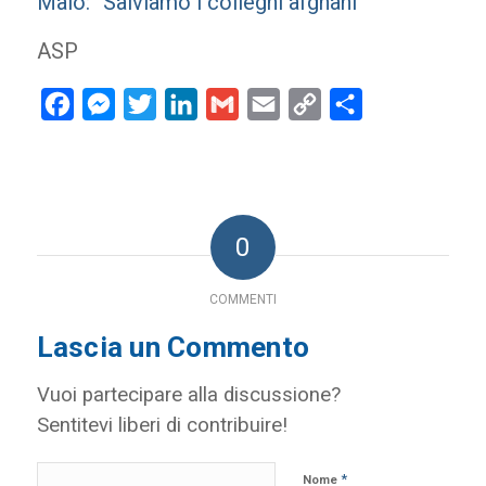
Maio: “Salviamo i colleghi afghani”
ASP
Facebook
Messenger
Twitter
LinkedIn
Gmail
Email
Copy
Condividi
Link
0
COMMENTI
Lascia un Commento
Vuoi partecipare alla discussione?
Sentitevi liberi di contribuire!
*
Nome