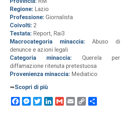
Provincia:
RM
Regione:
Lazio
Professione:
Giornalista
Coivolti:
2
Testata:
Report, Rai3
Macrocategoria minaccia:
Abuso di
denunce e azioni legali
Categoria minaccia:
Querela per
diffamazione ritenuta pretestuosa
Provenienza minaccia:
Mediatico
➥
Scopri di più
Facebook
Messenger
Twitter
LinkedIn
Gmail
Email
Copy
Condividi
Link