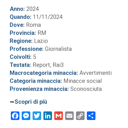
Anno:
2024
Quando:
11/11/2024
Dove:
Roma
Provincia:
RM
Regione:
Lazio
Professione:
Giornalista
Coivolti:
5
Testata:
Report, Rai3
Macrocategoria minaccia:
Avvertimenti
Categoria minaccia:
Minacce social
Provenienza minaccia:
Sconosciuta
➥
Scopri di più
Facebook
Messenger
Twitter
LinkedIn
Gmail
Email
Copy
Condividi
Link