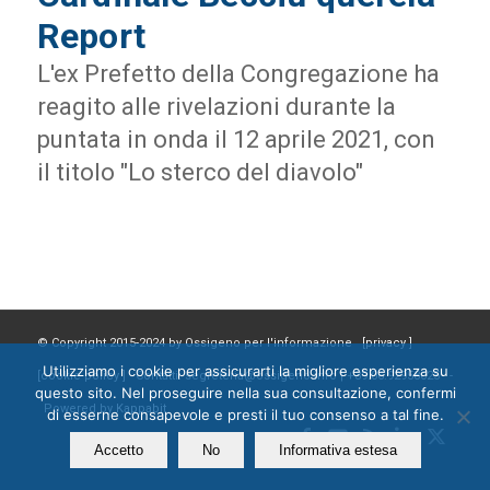
Report
L'ex Prefetto della Congregazione ha
reagito alle rivelazioni durante la
puntata in onda il 12 aprile 2021, con
il titolo "Lo sterco del diavolo"
© Copyright 2015-2024 by Ossigeno per l'informazione [
privacy
]
Utilizziamo i cookie per assicurarti la migliore esperienza su
[
cookie policy
] Contatti: segreteria@ossigeno.info | +39.06.92958025 -
questo sito. Nel proseguire nella sua consultazione, confermi
Powered by
Kappabit
di esserne consapevole e presti il tuo consenso a tal fine.
Accetto
No
Informativa estesa