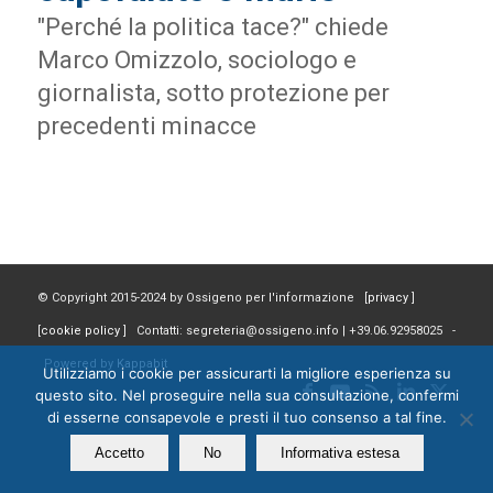
"Perché la politica tace?" chiede
Marco Omizzolo, sociologo e
giornalista, sotto protezione per
precedenti minacce
© Copyright 2015-2024 by Ossigeno per l'informazione [
privacy
]
[
cookie policy
] Contatti: segreteria@ossigeno.info | +39.06.92958025 -
Powered by
Kappabit
Utilizziamo i cookie per assicurarti la migliore esperienza su
questo sito. Nel proseguire nella sua consultazione, confermi
di esserne consapevole e presti il tuo consenso a tal fine.
Accetto
No
Informativa estesa