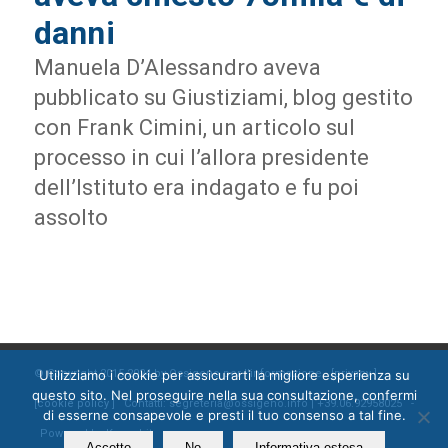
danni
Manuela D’Alessandro aveva
pubblicato su Giustiziami, blog gestito
con Frank Cimini, un articolo sul
processo in cui l’allora presidente
dell’Istituto era indagato e fu poi
assolto
Utilizziamo i cookie per assicurarti la migliore esperienza su
© Copyright 2015-2024 by Ossigeno per l'informazione [
privacy
]
questo sito. Nel proseguire nella sua consultazione, confermi
[
cookie policy
] Contatti: segreteria@ossigeno.info | +39.06.92958025 -
di esserne consapevole e presti il tuo consenso a tal fine.
Powered by
Kappabit
Accetto
No
Informativa estesa