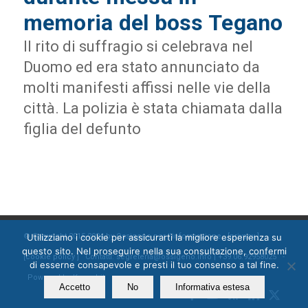
memoria del boss Tegano
Il rito di suffragio si celebrava nel
Duomo ed era stato annunciato da
molti manifesti affissi nelle vie della
città. La polizia è stata chiamata dalla
figlia del defunto
Utilizziamo i cookie per assicurarti la migliore esperienza su
© Copyright 2015-2024 by Ossigeno per l'informazione [
privacy
]
questo sito. Nel proseguire nella sua consultazione, confermi
[
cookie policy
] Contatti: segreteria@ossigeno.info | +39.06.92958025 -
di esserne consapevole e presti il tuo consenso a tal fine.
Powered by
Kappabit
Accetto
No
Informativa estesa