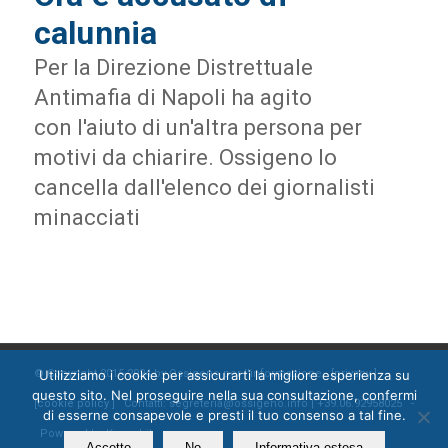
calunnia
Per la Direzione Distrettuale
Antimafia di Napoli ha agito
con l'aiuto di un'altra persona per
motivi da chiarire. Ossigeno lo
cancella dall'elenco dei giornalisti
minacciati
Utilizziamo i cookie per assicurarti la migliore esperienza su
© Copyright 2015-2024 by Ossigeno per l'informazione [
privacy
]
questo sito. Nel proseguire nella sua consultazione, confermi
[
cookie policy
] Contatti: segreteria@ossigeno.info | +39.06.92958025 -
di esserne consapevole e presti il tuo consenso a tal fine.
Powered by
Kappabit
Accetto
No
Informativa estesa