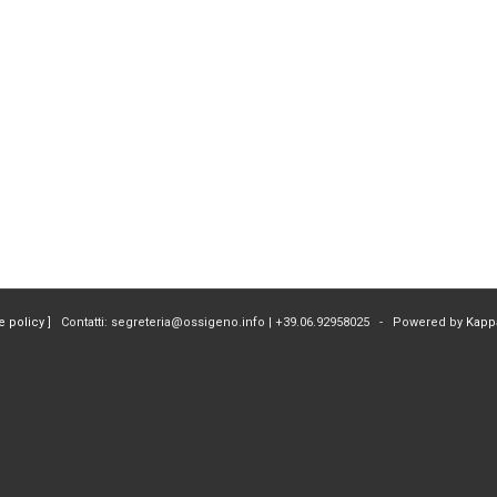
e policy
] Contatti: segreteria@ossigeno.info | +39.06.92958025 - Powered by
Kapp