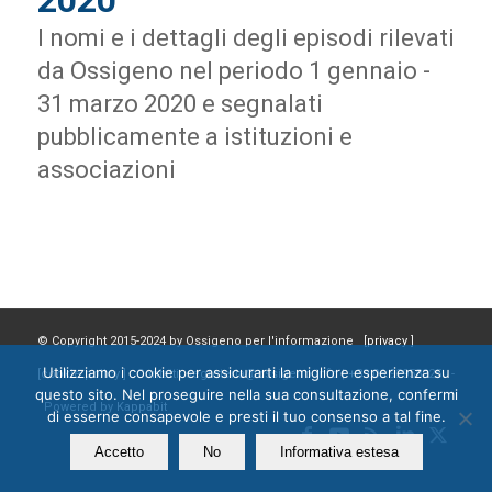
2020
I nomi e i dettagli degli episodi rilevati
da Ossigeno nel periodo 1 gennaio -
31 marzo 2020 e segnalati
pubblicamente a istituzioni e
associazioni
© Copyright 2015-2024 by Ossigeno per l'informazione [
privacy
]
Utilizziamo i cookie per assicurarti la migliore esperienza su
[
cookie policy
] Contatti: segreteria@ossigeno.info | +39.06.92958025 -
questo sito. Nel proseguire nella sua consultazione, confermi
Powered by
Kappabit
di esserne consapevole e presti il tuo consenso a tal fine.
Accetto
No
Informativa estesa