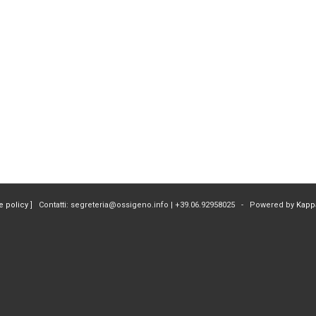
e policy
] Contatti: segreteria@ossigeno.info | +39.06.92958025 - Powered by
Kapp