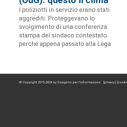
I poliziotti in servizio erano stati
aggrediti. Proteggevano lo
svolgimento di una conferenza
stampa del sindaco contestato
perché appena passato alla Lega
© Copyright 2015-2024 by Ossigeno per l'informazione [
privacy
] [
cooki