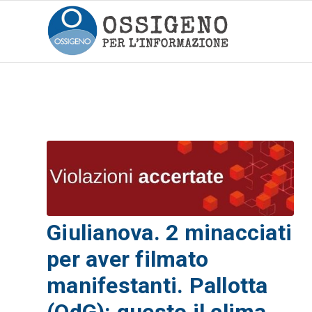
Giulianova. 2 minacciati
per aver filmato
manifestanti. Pallotta
(OdG): questo il clima