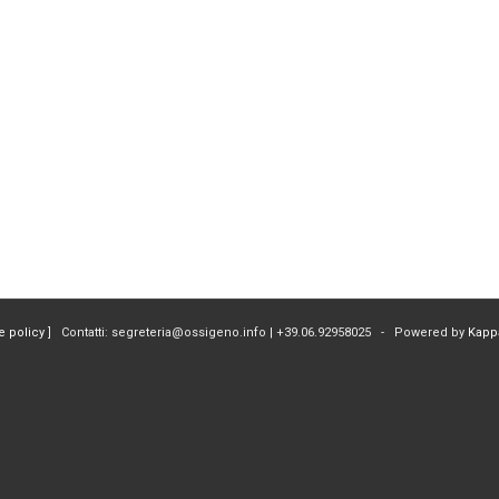
e policy
] Contatti: segreteria@ossigeno.info | +39.06.92958025 - Powered by
Kapp