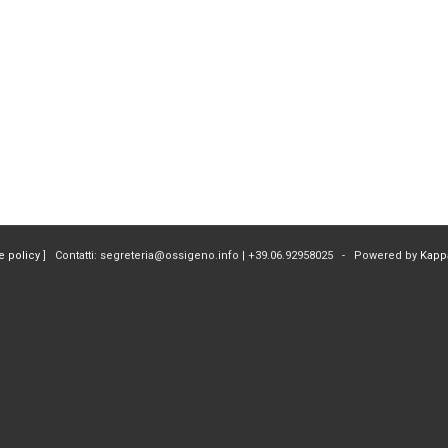
e policy
] Contatti: segreteria@ossigeno.info | +39.06.92958025 - Powered by
Kapp