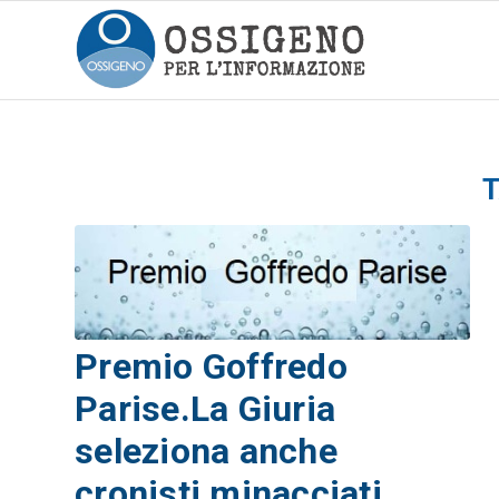
T
Premio Goffredo
Parise.La Giuria
seleziona anche
cronisti minacciati