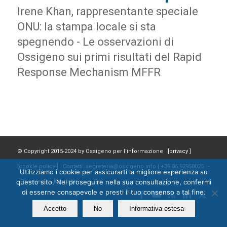
Irene Khan, rappresentante speciale
ONU: la stampa locale si sta
spegnendo - Le osservazioni di
Ossigeno sui primi risultati del Rapid
Response Mechanism MFFR
© Copyright 2015-2024 by Ossigeno per l'informazione [
privacy
]
[
cookie policy
] Contatti: segreteria@ossigeno.info | +39.06.92958025 -
Utilizziamo i cookie per assicurarti la migliore esperienza su
questo sito. Nel proseguire nella sua consultazione, confermi
Powered by
Kappabit
di esserne consapevole e presti il tuo consenso a tal fine.
Accetto
No
Informativa estesa