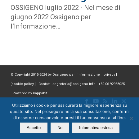
OSSIGENO luglio 2022 - Nel mese di
giugno 2022 Ossigeno per
l’Informazione…
© Copyright 2015-2024 by Ossigeno per l'informazione [
privacy
]
[
cookie policy
] Contatti: segreteria@ossigeno.info | +39.06.92958025 -
Powered by
Kappabit
Utilizziamo i cookie per assicurarti la migliore esperienza su
questo sito. Nel proseguire nella sua consultazione, confermi
di esserne consapevole e presti il tuo consenso a tal fine.
Accetto
No
Informativa estesa