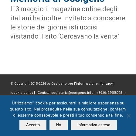
Il 3 maggio il magazine online degli
italiani ha inoltre invitato a conoscere
le storie dei giornalisti uccisi
visitando il sito ‘Cercavano la verità’
© Copyright 2015-2024 by Ossigeno per l'informazione [
privacy
]
[
cookie policy
] Contatti: segreteria@ossigeno.info | +39.06.92958025 -
Powered by
Kappabit
Utilizziamo i cookie per assicurarti la migliore esperienza su
questo sito. Nel proseguire nella sua consultazione, confermi
di esserne consapevole e presti il tuo consenso a tal fine.
Accetto
No
Informativa estesa