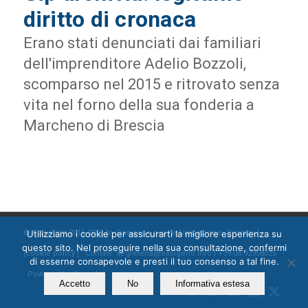
diritto di cronaca
Erano stati denunciati dai familiari
dell'imprenditore Adelio Bozzoli,
scomparso nel 2015 e ritrovato senza
vita nel forno della sua fonderia a
Marcheno di Brescia
Utilizziamo i cookie per assicurarti la migliore esperienza su
© Copyright 2015-2024 by Ossigeno per l'informazione [
privacy
]
questo sito. Nel proseguire nella sua consultazione, confermi
[
cookie policy
] Contatti: segreteria@ossigeno.info | +39.06.92958025 -
di esserne consapevole e presti il tuo consenso a tal fine.
Powered by
Kappabit
Accetto
No
Informativa estesa