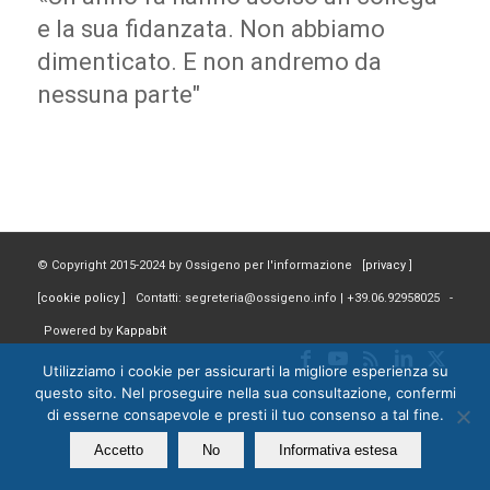
e la sua fidanzata. Non abbiamo
dimenticato. E non andremo da
nessuna parte"
© Copyright 2015-2024 by Ossigeno per l'informazione [
privacy
]
[
cookie policy
] Contatti: segreteria@ossigeno.info | +39.06.92958025 -
Powered by
Kappabit
Utilizziamo i cookie per assicurarti la migliore esperienza su
questo sito. Nel proseguire nella sua consultazione, confermi
di esserne consapevole e presti il tuo consenso a tal fine.
Accetto
No
Informativa estesa