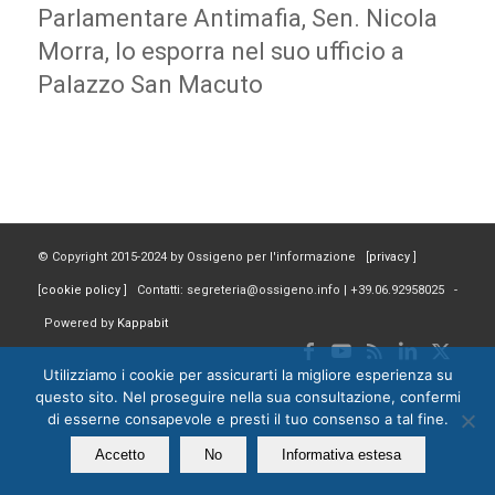
Parlamentare Antimafia, Sen. Nicola
Morra, lo esporra nel suo ufficio a
Palazzo San Macuto
© Copyright 2015-2024 by Ossigeno per l'informazione [
privacy
]
[
cookie policy
] Contatti: segreteria@ossigeno.info | +39.06.92958025 -
Powered by
Kappabit
Utilizziamo i cookie per assicurarti la migliore esperienza su
questo sito. Nel proseguire nella sua consultazione, confermi
di esserne consapevole e presti il tuo consenso a tal fine.
Accetto
No
Informativa estesa