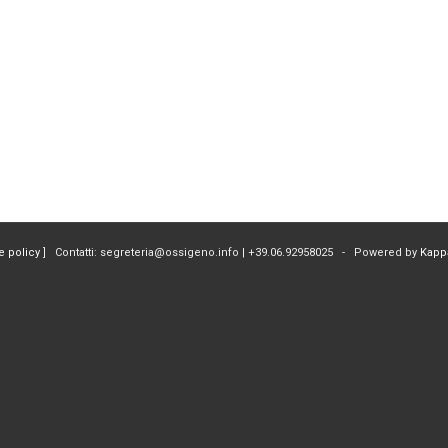
e policy
] Contatti: segreteria@ossigeno.info | +39.06.92958025 - Powered by
Kapp