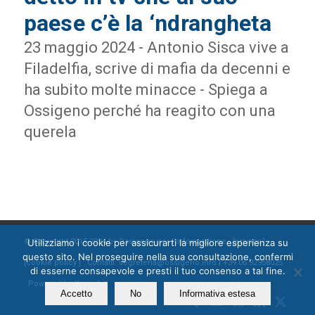
paese c’è la ‘ndrangheta
23 maggio 2024 - Antonio Sisca vive a
Filadelfia, scrive di mafia da decenni e
ha subito molte minacce - Spiega a
Ossigeno perché ha reagito con una
querela
Utilizziamo i cookie per assicurarti la migliore esperienza su
© Copyright 2015-2024 by Ossigeno per l'informazione [
privacy
]
questo sito. Nel proseguire nella sua consultazione, confermi
[
cookie policy
] Contatti: segreteria@ossigeno.info | +39.06.92958025 -
di esserne consapevole e presti il tuo consenso a tal fine.
Powered by
Kappabit
Accetto
No
Informativa estesa