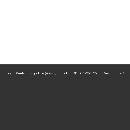
e policy
] Contatti: segreteria@ossigeno.info | +39.06.92958025 - Powered by
Kapp