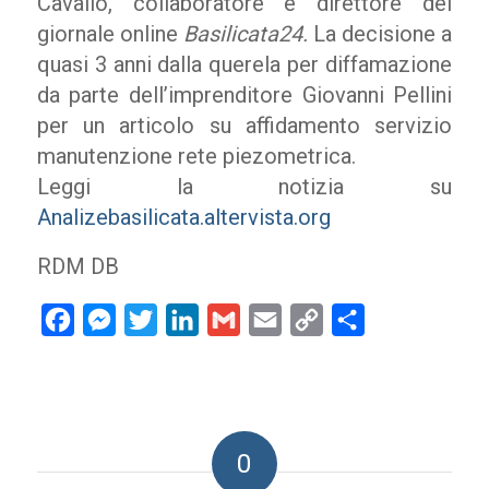
Cavallo, collaboratore e direttore del
giornale online
Basilicata24.
La decisione a
quasi 3 anni dalla querela per diffamazione
da parte dell’imprenditore Giovanni Pellini
per un articolo su affidamento servizio
manutenzione rete piezometrica.
Leggi la notizia su
Analizebasilicata.altervista.org
RDM DB
Facebook
Messenger
Twitter
LinkedIn
Gmail
Email
Copy
Condividi
Link
0